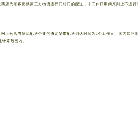
上药店
为顾客提供第三方物流进行门对门的配送，非工作日
期间
原则上不进行
泰
网上药店
与物流配送企业的协定哈市
配送到达时间为2个工作日、国内其它地
此计算范围内。